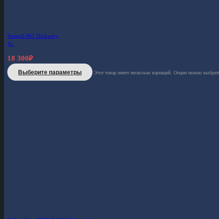
Seagull-861 Darknavy
XL
18 300
₽
Выберите параметры
Этот товар имеет несколько вариаций. Опции можно выбрать