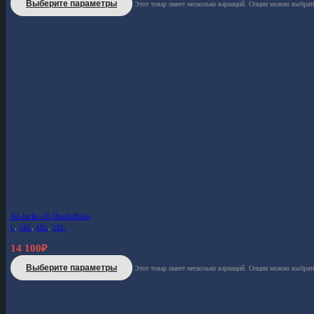
Выберите параметры
Этот товар имеет несколько вариаций. Опции можно выбрать
Jet-Jacke-10 Dunkelblau
L
,
3XL
,
4XL
,
5XL
14 100
₽
Выберите параметры
Этот товар имеет несколько вариаций. Опции можно выбрать