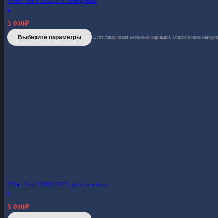
T-Shirt Men STMLR-976 Midnightblue
L
5 000
₽
Выберите параметры
Этот товар имеет несколько вариаций. Опции можно выбрать
T-Shirt Men OTMLV-972 Lightgreymelange
L
5 000
₽