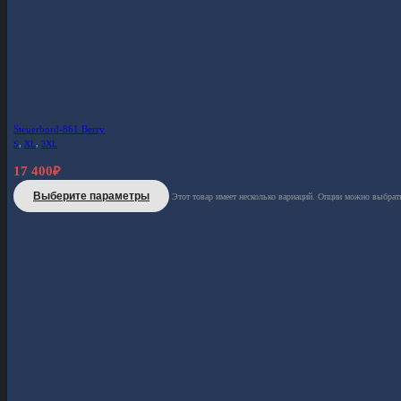
Steuerbord-861 Berry
S
,
XL
,
3XL
17 400
₽
Выберите параметры
Этот товар имеет несколько вариаций. Опции можно выбрать