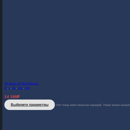
Jet-Jacke-10 Rot/Schwarz
M
,
L
,
XL
,
2XL
,
3XL
14 100
₽
Выберите параметры
Этот товар имеет несколько вариаций. Опции можно выбрать