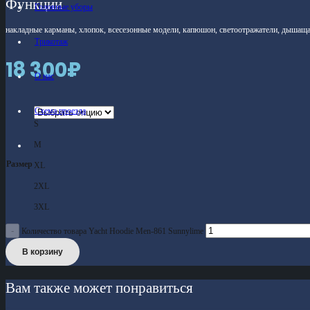
Функции
Головные уборы
накладные карманы, хлопок, всесезонные модели, капюшон, светоотражатели, дышаща
Трикотаж
18 300
₽
О нас
Схема проезда
S
M
Размер
XL
2XL
3XL
Количество товара Yacht Hoodie Men-861 Sunnylime
В корзину
Вам также может понравиться