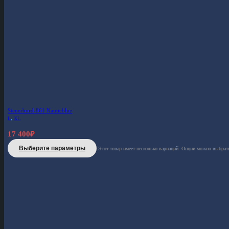
Steuerbord-861 Nauticblue
L
,
XL
17 400
₽
Выберите параметры
Этот товар имеет несколько вариаций. Опции можно выбрать