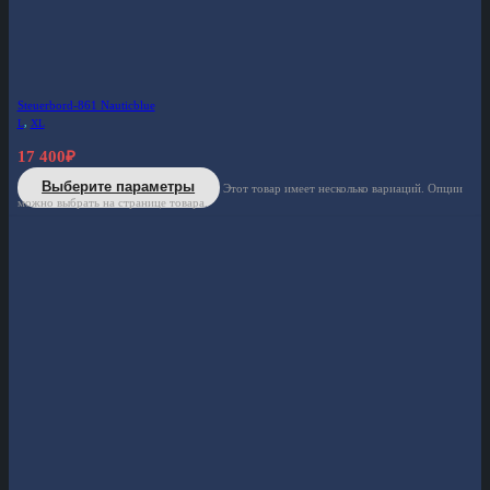
Steuerbord-861 Nauticblue
L
,
XL
17 400
₽
Выберите параметры
Этот товар имеет несколько вариаций. Опции
можно выбрать на странице товара.