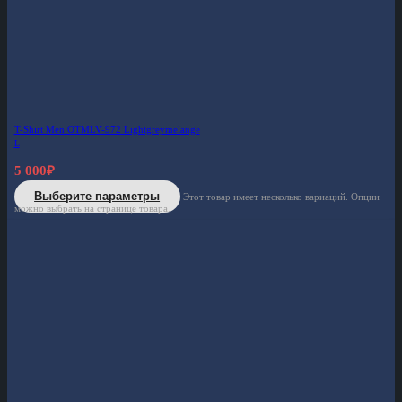
T-Shirt Men OTMLV-972 Lightgreymelange
L
5 000
₽
Выберите параметры
Этот товар имеет несколько вариаций. Опции
можно выбрать на странице товара.