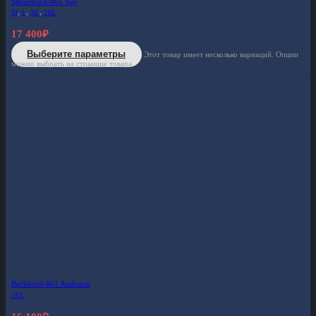
Steuerbord-861 Sun
M
,
L
,
XL
,
2XL
17 400
₽
Выберите параметры
Этот товар имеет несколько вариаций. Опции
можно выбрать на странице товара.
Backbord-861 Anthrazit
2XL