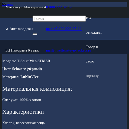
Главная
Москва ул. Мастеркова 4
8 800 222 82 89
/
Магазин
/
Трикотаж
Вы
/
T-Shirt Men STMSR-976 Schwarz
м. Автозаводская
max +7 929 990-35-11
отложили
T-Shirt Men STMSR-976 Schwarz
Товар
в
БЦ Панорама 6 этаж
mail@wellensteyn-jackets.ru
Модель:
T-Shirt Men STMSR
свою
Цвет:
Schwarz (чёрный)
корзину.
Материал:
LuNitGTec
Материальная композиция:
Снаружи: 100% хлопок
Характеристики
Хлопок, всесезонная вещь