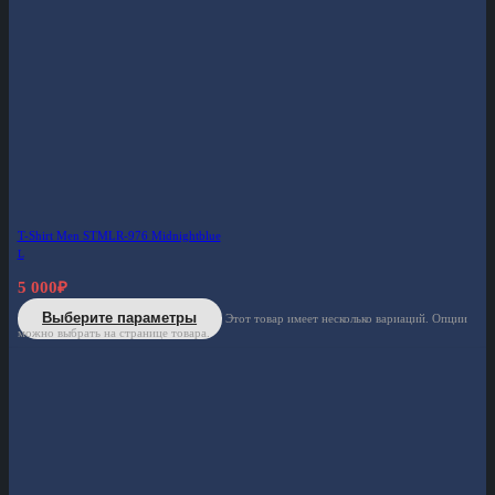
T-Shirt Men STMLR-976 Midnightblue
L
5 000
₽
Выберите параметры
Этот товар имеет несколько вариаций. Опции
можно выбрать на странице товара.