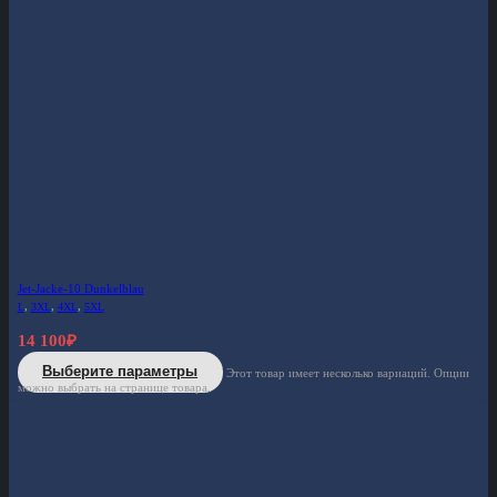
Jet-Jacke-10 Dunkelblau
L
,
3XL
,
4XL
,
5XL
14 100
₽
Выберите параметры
Этот товар имеет несколько вариаций. Опции
можно выбрать на странице товара.