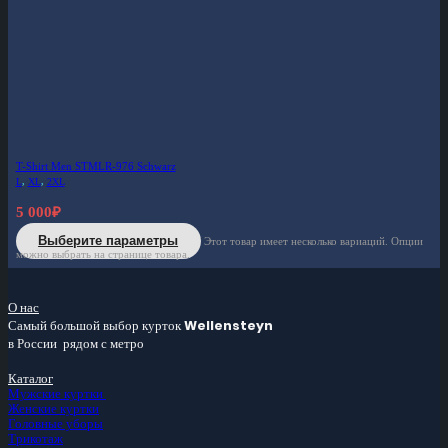
T-Shirt Men STMLR-976 Schwarz
L
,
XL
,
2XL
5 000
₽
Выберите параметры
Этот товар имеет несколько вариаций. Опции
можно выбрать на странице товара.
О нас
Самый большой
выбор курток
Wellensteyn
в России
рядом с метро
Каталог
Мужские куртки
Женские куртки
Головные уборы
Трикотаж