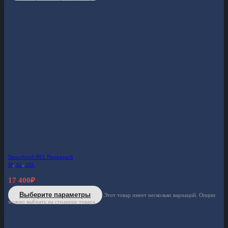
Steuerbord-861 Neonpeach
M
,
XL
,
2XL
17 400
₽
Выберите параметры
Этот товар имеет несколько вариаций. Опции
можно выбрать на странице товара.