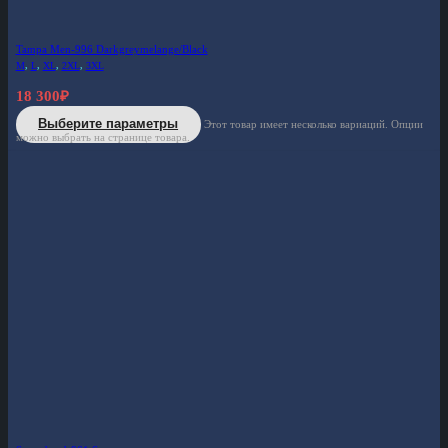
Tampa Men-996 Darkgreymelange/Black
M
,
L
,
XL
,
2XL
,
3XL
18 300
₽
Выберите параметры
Этот товар имеет несколько вариаций. Опции
можно выбрать на странице товара.