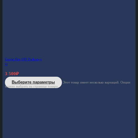
Guetta Hat-109 Darknavy
M
3 500
₽
Выберите параметры
Этот товар имеет несколько вариаций. Опции
можно выбрать на странице товара.