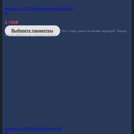
Baseball-Cap 01-198 Beigemelange/Black/Yellow
M
4 700
₽
Выберите параметры
Этот товар имеет несколько вариаций. Опции
можно выбрать на странице товара.
Baseball-Cap 04-198 Grey/Darkgrey/Red
M