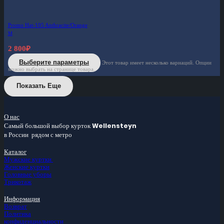
Promo Hat-105 Anthracite/Orange
M
2 800
₽
Выберите параметры
Этот товар имеет несколько вариаций. Опции
можно выбрать на странице товара.
Показать Еще
О нас
Самый большой
выбор курток
Wellensteyn
в России
рядом с метро
Каталог
Мужские куртки
Женские куртки
Головные уборы
Трикотаж
Информация
Возврат
Политика
конфиденциальности