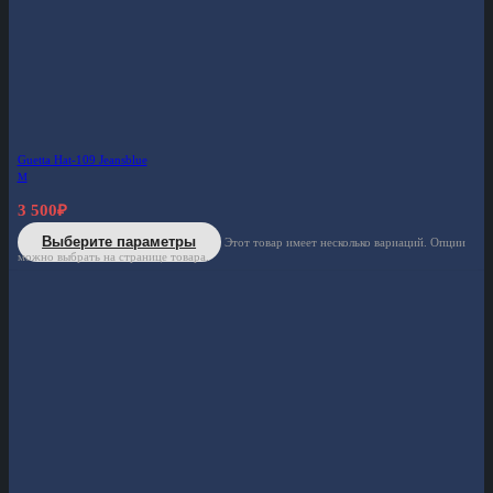
Guetta Hat-109 Jeansblue
M
3 500
₽
Выберите параметры
Этот товар имеет несколько вариаций. Опции
можно выбрать на странице товара.