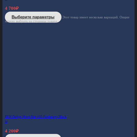
4 700
₽
Выберите параметры
Этот товар имеет несколько вариаций. Опции
можно выбрать на странице товара.
BEN Badge Short Hat-105 Darkarmy/Black
M
4 200
₽