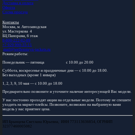
Доставка и оплата
Оферта
Схема проезда
Контакты
Москва, м.
Автозаводская
ул. Мастеркова 4
БЦ Панорама, 6 этаж
8-800-222-82-89
+7 929 990-35-11
mail@wellensteyn-jackets.ru
Режим работы:
Понедельник — пятница
с 10.00 до 20.00
Суббота, воскресенье и праздничные дни — с 10.00 до 18.00.
Без выходных (кроме 1 января)
1, 2, 3, 9, 10 мая — с 10.00 до 18.00
Предварительно позвоните и уточните наличие интересующей Вас модели.
У нас постонно проходят акции на отдельные модели. Поэтому не спешите
уходить на маркет-плейсы. Позвоните, возможно на выбранную вами
модель у нас приятнее цена.
ИП Брынцева Светлана Юрьевна, ИНН 773113636854, ОГРНИП
32377460005082