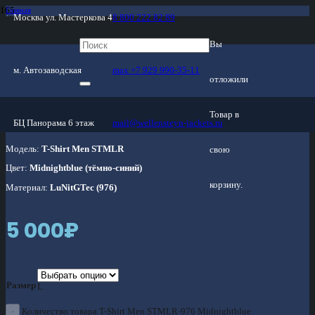
Главная
Москва ул. Мастеркова 4
8 800 222 82 89
/
Магазин
/
Трикотаж
Вы
/
T-Shirt Men STMLR-976 Midnightblue
м. Автозаводская
max +7 929 990-35-11
отложили
T-Shirt Men STMLR-976 Midnightblue
Товар
в
БЦ Панорама 6 этаж
mail@wellensteyn-jackets.ru
Модель:
T-Shirt Men STMLR
свою
Цвет:
Midnightblue (тёмно-синий)
корзину.
Материал:
LuNitGTec (976)
5 000
₽
Размер
L
Количество товара T-Shirt Men STMLR-976 Midnightblue