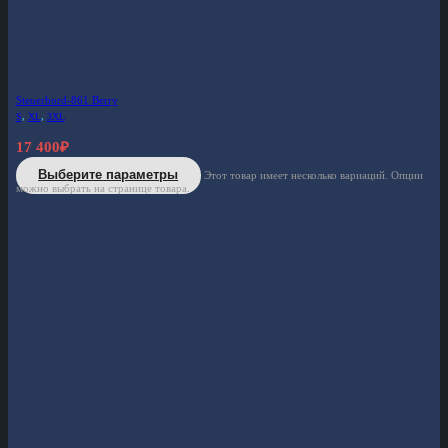
Steuerbord-861 Berry
S
,
XL
,
3XL
17 400
₽
Выберите параметры
Этот товар имеет несколько вариаций. Опции
можно выбрать на странице товара.