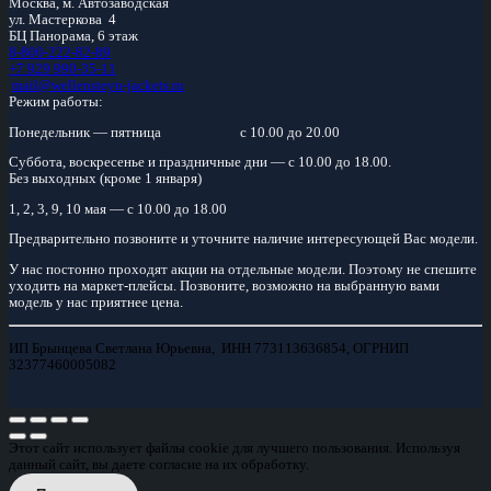
Москва, м.
Автозаводская
ул. Мастеркова 4
БЦ Панорама, 6 этаж
8-800-222-82-89
+7 929 990-35-11
mail@wellensteyn-jackets.ru
Режим работы:
Понедельник — пятница
с 10.00 до 20.00
Суббота, воскресенье и праздничные дни — с 10.00 до 18.00.
Без выходных (кроме 1 января)
1, 2, 3, 9, 10 мая — с 10.00 до 18.00
Предварительно позвоните и уточните наличие интересующей Вас модели.
У нас постонно проходят акции на отдельные модели. Поэтому не спешите
уходить на маркет-плейсы. Позвоните, возможно на выбранную вами
модель у нас приятнее цена.
ИП Брынцева Светлана Юрьевна, ИНН 773113636854, ОГРНИП
32377460005082
Этот сайт использует файлы cookie для лучшего пользования. Используя
данный сайт, вы даете согласие на их обработку.