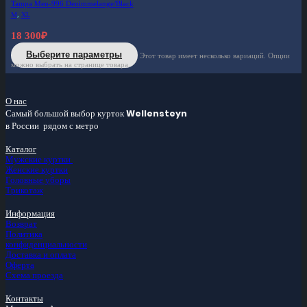
Tampa Men-996 Denimmelange/Black
M
,
XL
18 300
₽
Выберите параметры
Этот товар имеет несколько вариаций. Опции
можно выбрать на странице товара.
О нас
Самый большой
выбор курток
Wellensteyn
в России
рядом с метро
Каталог
Мужские куртки
Женские куртки
Головные уборы
Трикотаж
Информация
Возврат
Политика
конфиденциальности
Доставка и оплата
Оферта
Схема проезда
Контакты