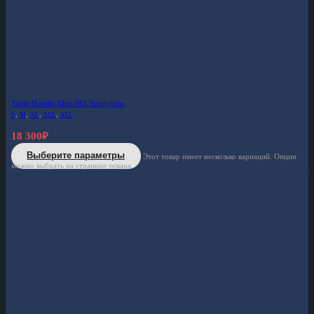
Yacht Hoodie Men-861 Sunnylime
S
,
M
,
XL
,
2XL
,
3XL
18 300
₽
Выберите параметры
Этот товар имеет несколько вариаций. Опции
можно выбрать на странице товара.