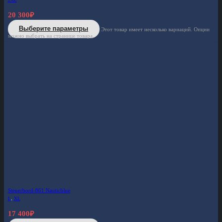
20 300
₽
Выберите параметры
Этот товар имеет несколько вариаций. Опции
можно выбрать на странице товара.
Steuerbord-861 Nauticblue
L
,
XL
17 400
₽