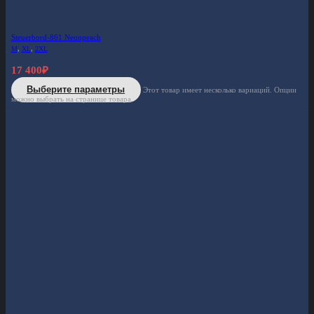
Steuerbord-861 Neonpeach
M
,
XL
,
2XL
17 400
₽
Выберите параметры
Этот товар имеет несколько вариаций. Опции
можно выбрать на странице товара.