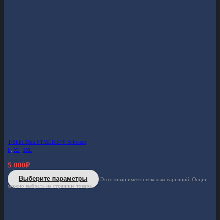
T-Shirt Men STMLR-976 Schwarz
L
,
XL
,
2XL
5 000
₽
Выберите параметры
Этот товар имеет несколько вариаций. Опции
можно выбрать на странице товара.