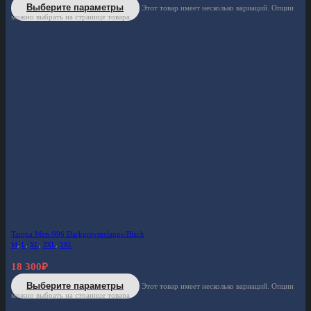
Выберите параметры
Этот товар имеет несколько вариаций. Опции
можно выбрать на странице товара.
Tampa Men-996 Darkgreymelange/Black
M
,
L
,
XL
,
2XL
,
3XL
18 300
₽
Выберите параметры
Этот товар имеет несколько вариаций. Опции
можно выбрать на странице товара.