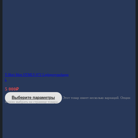
T-Shirt Men OTMLV-972 Lightgreymelange
L
5 000
₽
Выберите параметры
Этот товар имеет несколько вариаций. Опции
можно выбрать на странице товара.