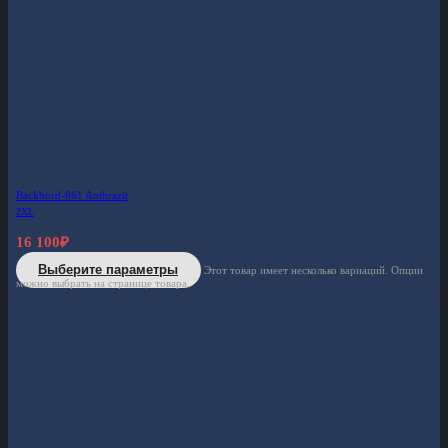
Backbord-861 Anthrazit
2XL
16 100
₽
Выберите параметры
Этот товар имеет несколько вариаций. Опции
можно выбрать на странице товара.