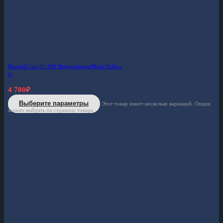
Baseball-Cap 01-198 Beigemelange/Black/Yellow
M
4 700
₽
Выберите параметры
Этот товар имеет несколько вариаций. Опции
можно выбрать на странице товара.