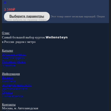
M
3 500
₽
Выберите параметры
Этот товар имеет несколько вариаций. Опции
можно выбрать на странице товара.
О нас
Самый большой
выбор курток
Wellensteyn
в России
рядом с метро
Каталог
Мужские куртки
Женские куртки
Головные уборы
Трикотаж
Информация
Возврат
Политика
конфиденциальности
Доставка и оплата
Оферта
Схема проезда
Контакты
Москва, м.
Автозаводская