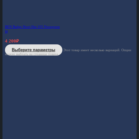
BEN Badge Short Hat-105 Neongreen
M
4 200
₽
Выберите параметры
Этот товар имеет несколько вариаций. Опции
можно выбрать на странице товара.