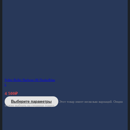
Sylter-Roller Harbour-06 Dunkelblau
L
4 500
₽
Выберите параметры
Этот товар имеет несколько вариаций. Опции
можно выбрать на странице товара.