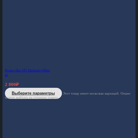
Promo Hat-105 Darknavy/Mint
M
2 800
₽
Выберите параметры
Этот товар имеет несколько вариаций. Опции
можно выбрать на странице товара.