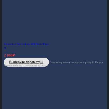
Promotion Baseballcap-198 Passtellblue
M
2 800
₽
Выберите параметры
Этот товар имеет несколько вариаций. Опции
можно выбрать на странице товара.