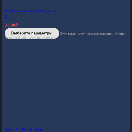
BEN Badge Short Hat-105 Royalblau
M
3 500
₽
Выберите параметры
Этот товар имеет несколько вариаций. Опции
можно выбрать на странице товара.
Guetta Hat-109 Redmelange