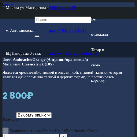
Главная
Москва ул. Мастеркова 4
8 800 222 82 89
/
Магазин
/
Головные уборы
Вы
/
Promo Hat-105 Anthracite/Orange
м. Автозаводская
max +7 929 990-35-11
отложили
Promo Hat-105 Anthracite/Orange
Товар
в
БЦ Панорама 6 этаж
mail@wellensteyn-jackets.ru
Модель:
Promo Hat
Цвет:
Anthracite/Orange (Антрацит/оранжевый)
Материал:
Classicstrick (105)
свою
Является чрезвычайно мягкой и эластичной, вязаной тканью, которая
является одновременно теплой и держит форму, не растягиваясь.
корзину.
2 800
₽
Размер
M
Количество товара Promo Hat-105 Anthracite/Orange