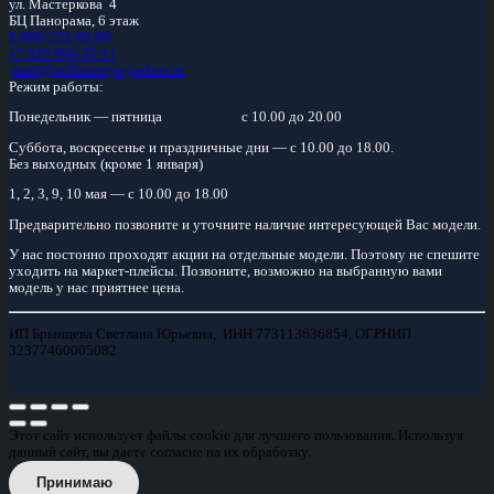
ул. Мастеркова 4
БЦ Панорама, 6 этаж
8-800-222-82-89
+7 929 990-35-11
mail@wellensteyn-jackets.ru
Режим работы:
Понедельник — пятница
с 10.00 до 20.00
Суббота, воскресенье и праздничные дни — с 10.00 до 18.00.
Без выходных (кроме 1 января)
1, 2, 3, 9, 10 мая — с 10.00 до 18.00
Предварительно позвоните и уточните наличие интересующей Вас модели.
У нас постонно проходят акции на отдельные модели. Поэтому не спешите
уходить на маркет-плейсы. Позвоните, возможно на выбранную вами
модель у нас приятнее цена.
ИП Брынцева Светлана Юрьевна, ИНН 773113636854, ОГРНИП
32377460005082
Этот сайт использует файлы cookie для лучшего пользования. Используя
данный сайт, вы даете согласие на их обработку.
Принимаю