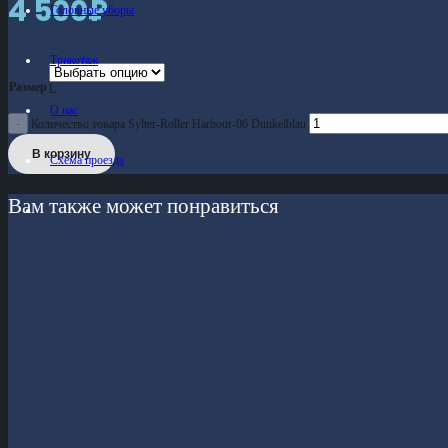
4 500
₽
Головные уборы
Трикотаж
Размер
L
О нас
Количество товара Sylter-Roller Harbour-06 Dunkelblau
В корзину
Схема проезда
Вам также может понравиться