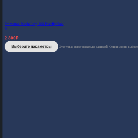
Promotion Baseballcap-198 Pastellyellow
M
2 800
₽
Выберите параметры
Этот товар имеет несколько вариаций. Опции можно выбрать