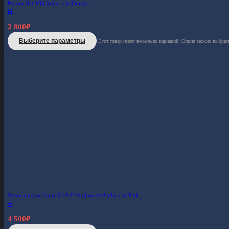
Promo Hat-105 Anthracite/Orange
M
2 800
₽
Выберите параметры
Этот товар имеет несколько вариаций. Опции можно выбрать
Seemannsgarn Long 01-942 Anthracite/Anthracite/Pink
M
4 500
₽