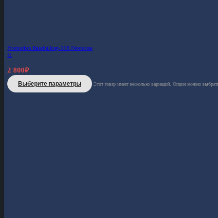
Promotion Baseballcap-198 Neonrosa
M
2 800
₽
Выберите параметры
Этот товар имеет несколько вариаций. Опции можно выбрать