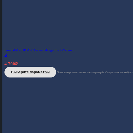
Baseball-Cap 01-198 Beigemelange/Black/Yellow
M
4 700
₽
Выберите параметры
Этот товар имеет несколько вариаций. Опции можно выбрать