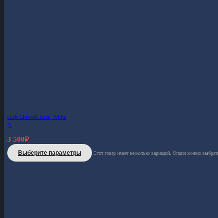
Girls Club-40 Rose, White
M
3 500
₽
Выберите параметры
Этот товар имеет несколько вариаций. Опции можно выбрать