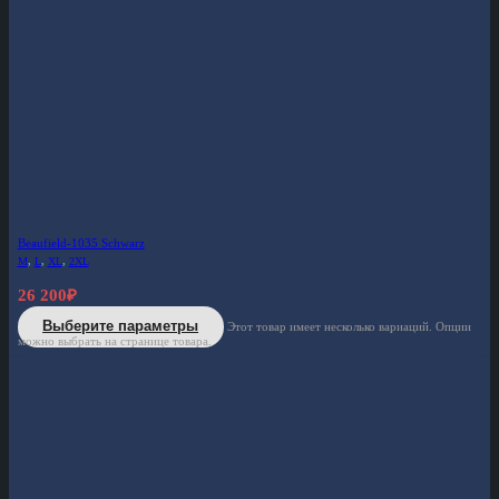
Beaufield-1035 Schwarz
M
,
L
,
XL
,
2XL
26 200
₽
Выберите параметры
Этот товар имеет несколько вариаций. Опции
можно выбрать на странице товара.