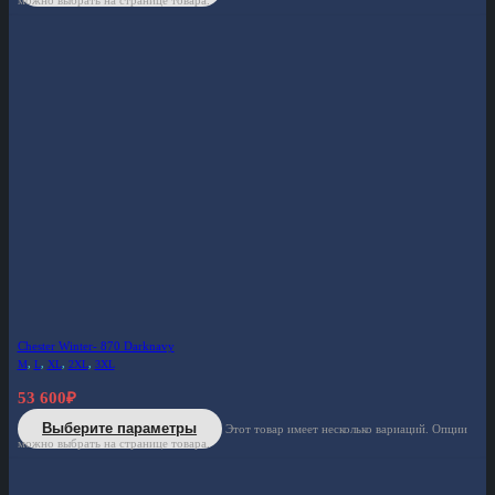
можно выбрать на странице товара.
Chester Winter- 870 Darknavy
M
,
L
,
XL
,
2XL
,
3XL
53 600
₽
Выберите параметры
Этот товар имеет несколько вариаций. Опции
можно выбрать на странице товара.