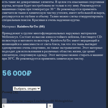
есть такие же декоративные элементы. В целом эта изысканная спортивная
куртка, которая будет востребована не только в эту зиму. Рекомендуется
машинная стирка при температуре 30 °. Не рекомендуется применять
смягчители ткани и химическую чистку.утеплен, имеет небольшой козырек,
регулируется по глубине и объему. Талию можно слегка откорректировать
специальным поясом. Красивая и очень надежная куртка.
Материал:
RainbowAirTec (66)
Принадлежит к группе многофункциональных наружных материалов
Wellensteyn. Состоит из высоко износостойкого нейлона, блестящего CD-
полиэстера и матового полиэстера. RainbowAirTec имеет мерцающий и
меняющийся в зависимости от света блеск, так что эта ткань выглядит
одновременно очень спортивно, но также экстравагантно. Этот материал
подходит для использования в различных областях жизни, где ценят
элегантную, спортивную одежду. Этот материал можно стирать в машине
при 30°С. Не рекомендуется применять химическую чистку.
56 000
₽
Размер
2XL
Количество товара Leuchtfeuer-66 Midnightblue