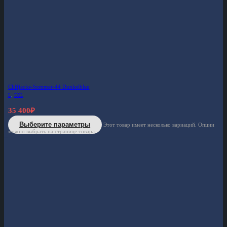
Cliffjacke-Sommer-44 Dunkelblau
L
,
5XL
35 400
₽
Выберите параметры
Этот товар имеет несколько вариаций. Опции
можно выбрать на странице товара.