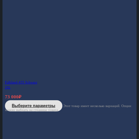
Falkland-435 Schwarz
2XL
73 000
₽
Выберите параметры
Этот товар имеет несколько вариаций. Опции
можно выбрать на странице товара.