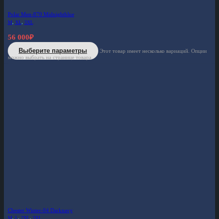
Polar Men-870 Midnightblue
M
,
XL
,
3XL
56 000
₽
Выберите параметры
Этот товар имеет несколько вариаций. Опции
можно выбрать на странице товара.
Chester Winter-04 Darknavy
M
,
L
,
2XL
,
3XL