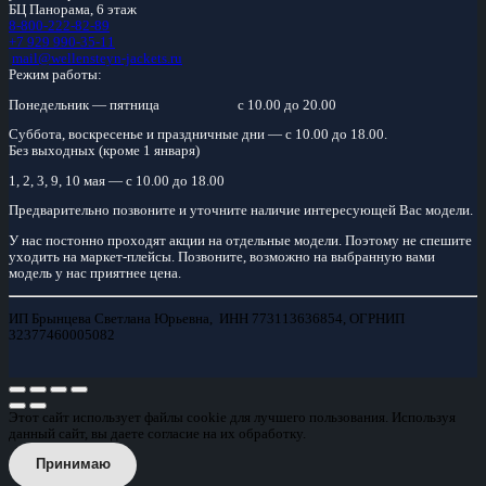
БЦ Панорама, 6 этаж
8-800-222-82-89
+7 929 990-35-11
mail@wellensteyn-jackets.ru
Режим работы:
Понедельник — пятница
с 10.00 до 20.00
Суббота, воскресенье и праздничные дни — с 10.00 до 18.00.
Без выходных (кроме 1 января)
1, 2, 3, 9, 10 мая — с 10.00 до 18.00
Предварительно позвоните и уточните наличие интересующей Вас модели.
У нас постонно проходят акции на отдельные модели. Поэтому не спешите
уходить на маркет-плейсы. Позвоните, возможно на выбранную вами
модель у нас приятнее цена.
ИП Брынцева Светлана Юрьевна, ИНН 773113636854, ОГРНИП
32377460005082
Этот сайт использует файлы cookie для лучшего пользования. Используя
данный сайт, вы даете согласие на их обработку.
Принимаю