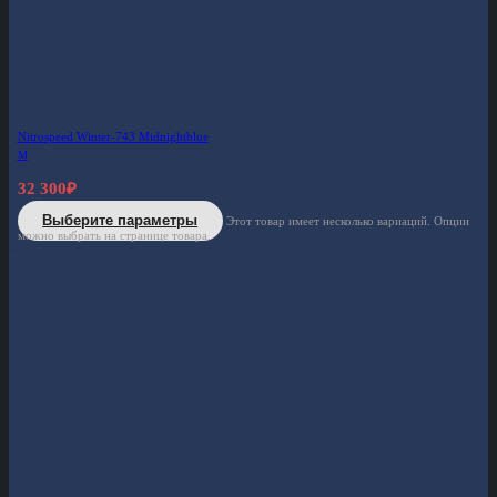
Nitrospeed Winter-743 Midnightblue
M
32 300
₽
Выберите параметры
Этот товар имеет несколько вариаций. Опции
можно выбрать на странице товара.