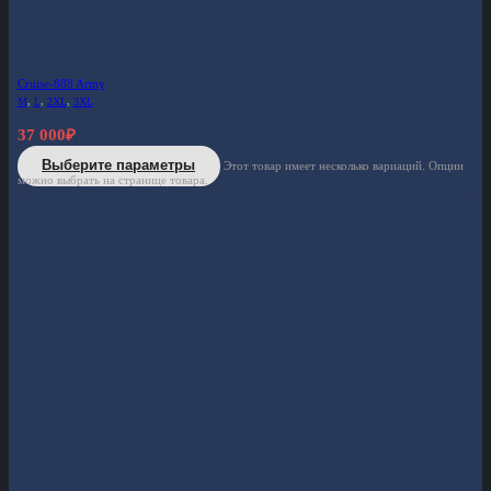
Cruise-888 Army
M
,
L
,
2XL
,
3XL
37 000
₽
Выберите параметры
Этот товар имеет несколько вариаций. Опции
можно выбрать на странице товара.