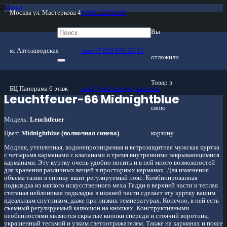
Главная
Москва ул. Мастеркова 4
8 800 222 82 89
/
Магазин
/
Мужские куртки
Вы
/
Зима
/
м. Автозаводская
max +7 929 990-35-11
Leuchtfeuer-66 Midnightblue
отложили
Товар
в
БЦ Панорама 6 этаж
mail@wellensteyn-jackets.ru
Leuchtfeuer-66 Midnightblue
свою
Модель:
Leuchtfeuer
корзину.
Цвет:
Midnightblue (полночная синева)
Модная, утепленная, водонепроницаемая и ветрозащитная мужская куртка
с четырьмя карманами с клапанами и тремя внутренними закрывающимися
карманами. Эту куртку очень удобно носить и в ней много возможностей
для хранения различных вещей в просторных карманах. Для изменения
объема талии в спинку вшит регулируемый пояс. Комбинированная
подкладка из мягкого искусственного меха Тедди в верхней части и теплая
стеганая нейлоновая подкладка в нижней части сделает эту куртку вашим
идеальным спутником, даже при низких температурах. Конечно, в ней есть
съемный регулируемый капюшон на кнопках. Конструктивными
особенностями являются скрытые кнопки спереди и стоячий воротник,
украшенный тесьмой и узким светоотражателем. Также на карманах и поясе