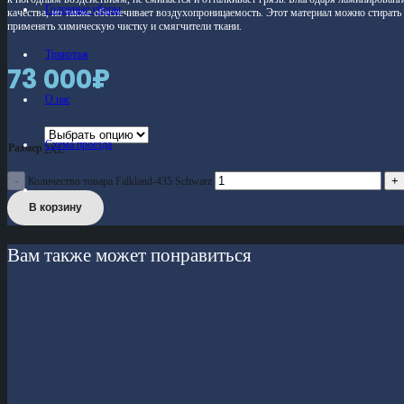
Головные уборы
качества, но также обеспечивает воздухопроницаемость. Этот материал можно стирать
применять химическую чистку и смягчители ткани.
Трикотаж
73 000
₽
О нас
Схема проезда
Размер
2XL
Количество товара Falkland-435 Schwarz
В корзину
Вам также может понравиться