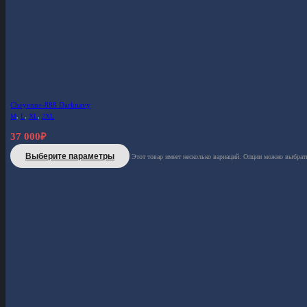
Cheyenne-888 Darknavy
M
,
L
,
XL
,
2XL
37 000
₽
Выберите параметры
Этот товар имеет несколько вариаций. Опции можно выбрать