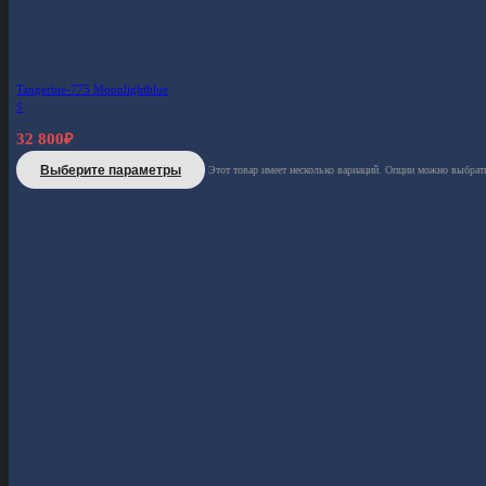
Tangerine-775 Moonlightblue
S
32 800
₽
Выберите параметры
Этот товар имеет несколько вариаций. Опции можно выбрать