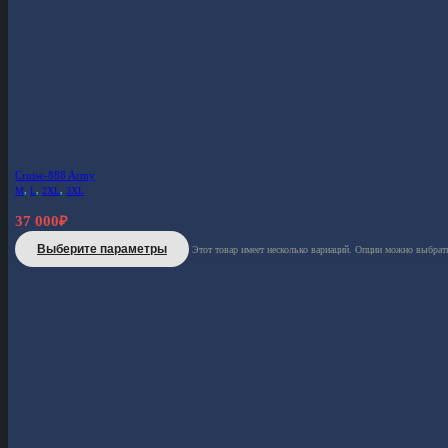
Cruise-888 Army
M
,
L
,
2XL
,
3XL
37 000
₽
Выберите параметры
Этот товар имеет несколько вариаций. Опции можно выбрать