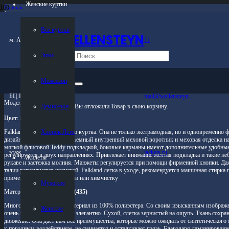
Женские куртки
Главная
/
Магазин
/
Все куртки
Мужские куртки
WELLENSTEYN
/
м. Автозаводская
11
Зима
/
Зима
Falkland-435 Schwarz
Falkland-435 Schwarz
Межсезон
БЦ Панорама 6
mail@wellensteyn-
Модель:
Falkland
Демисезон
Вы отложили
Товар
в свою корзину.
Цвет:
Schwarz (черный)
Хлопок Лето
Falkland больше, чем просто куртка. Она не только экстрамодная, но и одновременно 
дизайна было учтено все: съемный внутренний меховой воротник и меховая отделка 
мягкой флисовой Teddy подкладкой, боковые карманы имеют дополнительные удобные
этаж
jackets.ru
регулируется в двух направлениях. Привлекает внимание желтая подкладка и такие неб
Жилеты
рукаве и застежка молния. Манжеты регулируется при помощи фирменной кнопки. Даж
талии регулируется кулиской. Falkland легка в уходе, рекомендуется машинная стирка п
применять смягчители ткани или химчистку
Мужские
Материал:
HaHeMeAirTec (435)
Многофункциональный материал из 100% полиэстера. Со своим изысканным изображе
Женские
очень высококачественно и элегантно. Сухой, слегка зернистый на ощупь. Ткань сохра
движение. Она дает вам все преимущества, которые можно ожидать от синтетического
к погодным воздействиям, не сминается и отталкивает грязь. Благодаря ламинированн