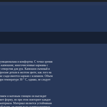
функциональна и комфортна. С точки зрения
на капюшоне, многочисленные карманы с
 отверстия для рук. Капюшон съемный и
роские детали в желтом цвете, как лого на
е сзади имеется карман с клапаном. Объем
ри температуре 30 ° C, однако, не следует
нием и матовым глянцем он выглядит
няет форму, но при этом повторяет каждое
 материала. Материал является устойчивым
ой ткани, он имеет водо-и ветрозащитные