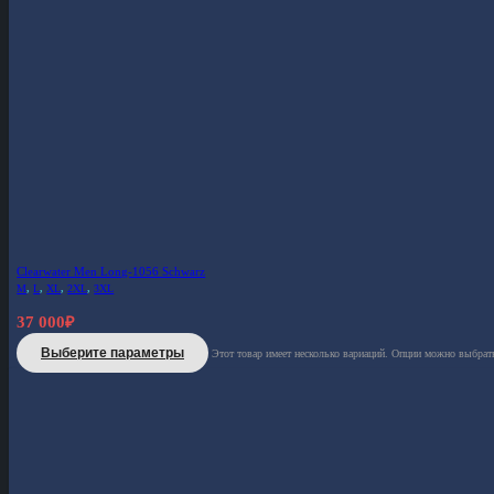
Clearwater Men Long-1056 Schwarz
M
,
L
,
XL
,
2XL
,
3XL
37 000
₽
Выберите параметры
Этот товар имеет несколько вариаций. Опции можно выбрать