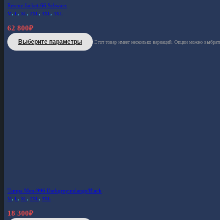
Rescue Jacket-66 Schwarz
M
,
L
,
XL
,
2XL
,
3XL
,
4XL
62 800
₽
Выберите параметры
Этот товар имеет несколько вариаций. Опции можно выбрать
Tampa Men-996 Darkgreymelange/Black
M
,
L
,
XL
,
2XL
,
3XL
18 300
₽