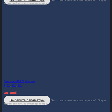
Выберите параметры
Этот товар имеет несколько вариаций. Опции
можно выбрать на странице товара.
Seamaster-870 Nightgreen
L
,
XL
,
2XL
,
3XL
48 300
₽
Выберите параметры
Этот товар имеет несколько вариаций. Опции
можно выбрать на странице товара.