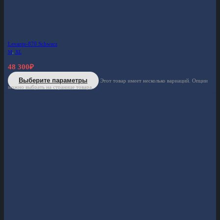
Levante-870 Schwarz
M
,
XL
48 300
₽
Выберите параметры
Этот товар имеет несколько вариаций. Опции
можно выбрать на странице товара.