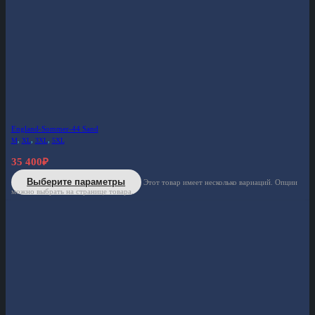
England-Sommer-44 Sand
M
,
XL
,
3XL
,
5XL
35 400
₽
Выберите параметры
Этот товар имеет несколько вариаций. Опции
можно выбрать на странице товара.