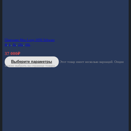
Clearwater Men Long-1056 Schwarz
M
,
L
,
XL
,
2XL
,
3XL
37 000
₽
Выберите параметры
Этот товар имеет несколько вариаций. Опции
можно выбрать на странице товара.