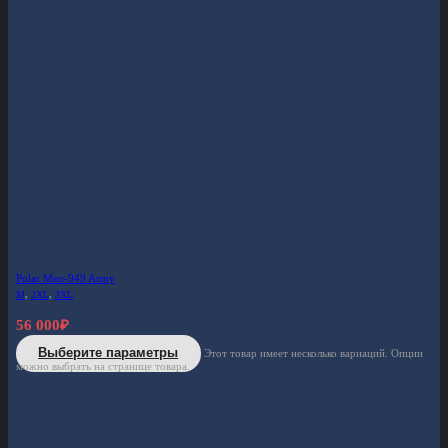
Polar Men-949 Army
M
,
2XL
,
3XL
56 000
₽
Выберите параметры
Этот товар имеет несколько вариаций. Опции
можно выбрать на странице товара.