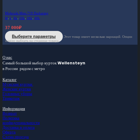
Molecule Men-719 Darkarmy
M
,
L
,
XL
,
2XL
,
3XL
,
4XL
37 000
₽
Выберите параметры
Этот товар имеет несколько вариаций. Опции
можно выбрать на странице товара.
О нас
Самый большой
выбор курток
Wellensteyn
в России
рядом с метро
Каталог
Мужские куртки
Женские куртки
Головные уборы
Трикотаж
Информация
Возврат
Политика
конфиденциальности
Доставка и оплата
Оферта
Схема проезда