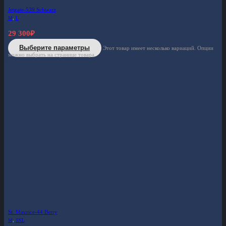
Jetgate-539 Schwarz
M
,
L
29 300
₽
Выберите параметры
Этот товар имеет несколько вариаций. Опции
можно выбрать на странице товара.
St. Maurice-44 Berry
M
,
3XL