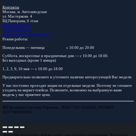
Контакты
Москва, м.
Автозаводская
ул. Мастеркова 4
БЦ Панорама, 6 этаж
8-800-222-82-89
+7 929 990-35-11
mail@wellensteyn-jackets.ru
Режим работы:
Понедельник — пятница
с 10.00 до 20.00
Суббота, воскресенье и праздничные дни — с 10.00 до 18.00.
Без выходных (кроме 1 января)
1, 2, 3, 9, 10 мая — с 10.00 до 18.00
Предварительно позвоните и уточните наличие интересующей Вас модели.
У нас постонно проходят акции на отдельные модели. Поэтому не спешите
уходить на маркет-плейсы. Позвоните, возможно на выбранную вами
модель у нас приятнее цена.
ИП Брынцева Светлана Юрьевна, ИНН 773113636854, ОГРНИП
32377460005082
Этот сайт использует файлы cookie для лучшего пользования. Используя