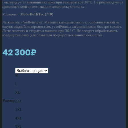
Рекомендуется машинная стирка при температуре 30°С. Не рекомендуется
применять смягчители ткани и химическую чистку.
Материал:
MoSoDuHiTec (719)
Легкий вес в Wellensteyn! Матовая глянцевая ткань с особенно мягкой на
ощупь гладкой поверхностью, устойчива к загрязнениям и быстро сохнет.
Легко чистить и стирать в машине при 30 ° C. Не следует обрабатывать
кондиционерами для белья или подвергать химической чистке.
42 300
₽
M
L
XL
Размер
2XL
3XL
4XL
5XL