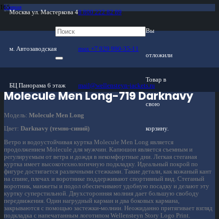
Главная
Москва ул. Мастеркова 4
8 800 222 82 89
/
Магазин
/
Мужские куртки
Вы
/
Межсезон
/
м. Автозаводская
max +7 929 990-35-11
Molecule Men Long-719 Darknavy
отложили
Товар
в
БЦ Панорама 6 этаж
mail@wellensteyn-jackets.ru
Molecule Men Long-719 Darknavy
свою
Модель:
Molecule Men Long
корзину.
Цвет:
Darknavy (темно-синий)
Ветро и водоустойчивая куртка Molecule Men Long является
продолжением Molecule для мужчин. Капюшон является съемным и
регулируемым от ветра и дождя в некомфортные дни. Легкая стеганая
куртка имеет высокотехнологичную подкладку. Идеальный покрой по
фигуре достигается различными стежками. Такие детали, как кожаный кант
на спине, плечах и воротнике поддерживают спортивный вид. Стеганый
воротник, манжеты и подол обеспечивают удобную посадку и делают эту
куртку суперстильной. Двухсторонняя молния дает большую свободу
передвижения. Один нагрудный карман и два боковых кармана,
закрываются с помощью застежки-молнии. Неожиданно притягивает взгляд
подкладка с напечатанным логотипом Wellensteyn Story Logo Print.