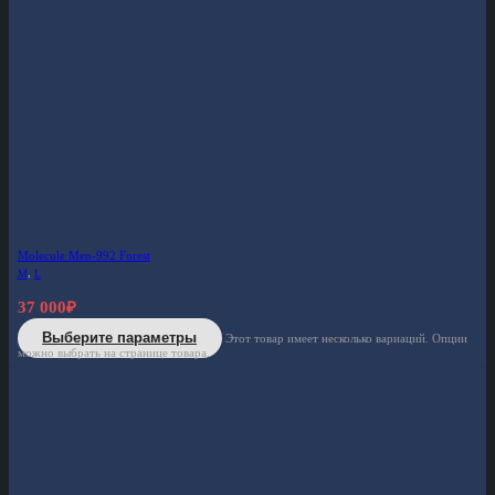
Molecule Men-992 Forest
M
,
L
37 000
₽
Выберите параметры
Этот товар имеет несколько вариаций. Опции
можно выбрать на странице товара.