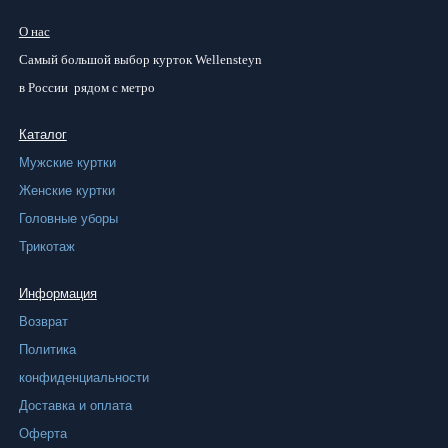
имеет
О нас
несколько
Самый большой
выбор курток
Wellensteyn
вариаций.
в России
рядом с метро
Опции
можно
Каталог
выбрать
Мужские куртки
на
Женские куртки
странице
Головные уборы
товара.
Трикотаж
Информация
Возврат
Политика
конфиденциальности
Доставка и оплата
Оферта