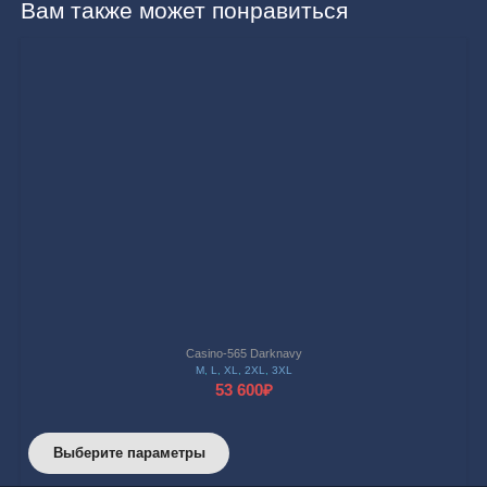
1001
Вам также может понравиться
Schwarz
Casino-565 Darknavy
M
,
L
,
XL
,
2XL
,
3XL
53 600
₽
Этот
Выберите параметры
товар