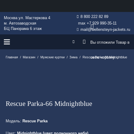
8 800 222 82 89
Москва ул. Мастеркова 4
м. Автозаводская
max +7 929 990-35-11
БЦ Панорама 6 этаж
mail@wellensteyn-jackets.ru
Вы отложили
Товар
в
свою корзину.
Главная
/
Магазин
/
Мужские куртки
/
Зима
/
Rescue Parka-66 Midnightblue
Rescue Parka-66 Midnightblue
Модель:
Rescue Parka
Цвет:
Midnightblue (цвет полночного неба)