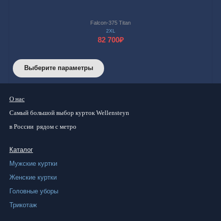
Falcon-375 Titan
2XL
82 700
₽
Этот
Выберите параметры
товар
имеет
О нас
несколько
Самый большой
выбор курток
Wellensteyn
вариаций.
в России
рядом с метро
Опции
можно
Каталог
выбрать
Мужские куртки
на
Женские куртки
странице
Головные уборы
товара.
Трикотаж