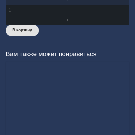
Количество
товара
Rescue
В корзину
Parka-
66
Midnightblue
Вам также может понравиться