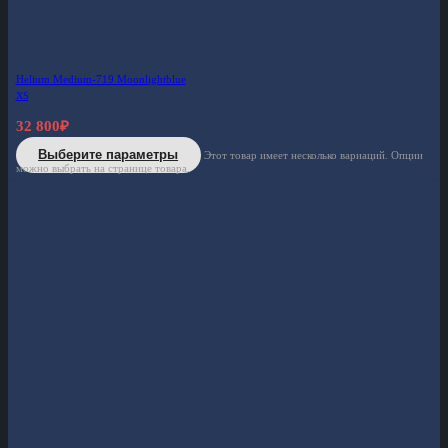
Helium Medium-719 Moonlightblue
XS
32 800
₽
Выберите параметры
Этот товар имеет несколько вариаций. Опции
можно выбрать на странице товара.