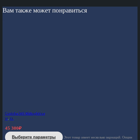
Вам также может понравиться
Cordoba-565 Midnightblue
M
,
XL
45 300
₽
Выберите параметры
Этот товар имеет несколько вариаций. Опции