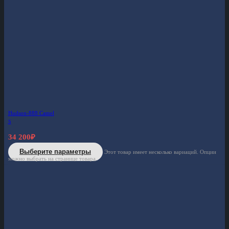
Hudson-888 Camel
S
34 200
₽
Выберите параметры
Этот товар имеет несколько вариаций. Опции
можно выбрать на странице товара.