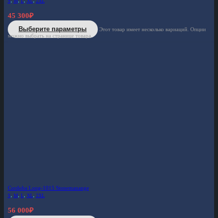
S
,
M
,
L
,
XL
,
2XL
45 300
₽
Выберите параметры
Этот товар имеет несколько вариаций. Опции
можно выбрать на странице товара.
Cordoba Long-1015 Stonemanange
S
,
M
,
L
,
XL
,
2XL
56 000
₽