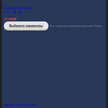
Italy Hood-1001 Skyblue
S
,
M
,
L
,
XL
,
2XL
37 000
₽
Выберите параметры
Этот товар имеет несколько вариаций. Опции
можно выбрать на странице товара.
Goldmine Long-565 Thyme