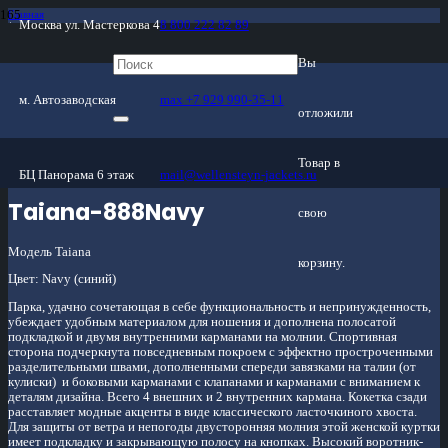
Главная
Москва ул. Мастеркова 4
8 800 222 82 89
/
Магазин
/
Женские куртки
Вы
/
Хлопок
/
м. Автозаводская
max +7 929 990-35-11
Taiana-888Navy
отложили
Товар
в
БЦ Панорама 6 этаж
mail@wellensteyn-jackets.ru
Taiana-888Navy
свою
Модель Taiana
корзину.
Цвет: Navy (синий)
Парка, удачно сочетающая в себе функциональность и непринужденность,
убеждает удобным материалом для ношения и дополнена полосатой
подкладкой и двумя внутренними карманами на молнии. Спортивная
сторона подчеркнута повседневным покроем с эффектно простроченными
разделительными швами, дополненными спереди завязками на талии (от
кулиски) и боковыми карманами с клапанами и карманами с вниманием к
деталям дизайна. Всего 4 внешних и 2 внутренних кармана. Кокетка сзади
расставляет модные акценты в виде классического ласточкиного хвоста.
Для защиты от ветра и непогоды двусторонняя молния этой женской куртки
имеет подкладку и закрывающую полосу на кнопках. Высокий воротник-