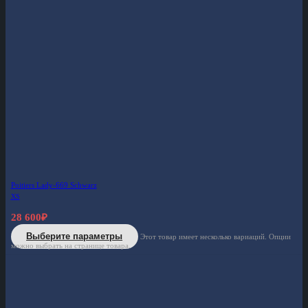
Poitiers Lady-669 Schwarz
XS
28 600
₽
Выберите параметры
Этот товар имеет несколько вариаций. Опции
можно выбрать на странице товара.