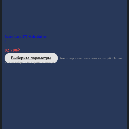
Falcon Lady-375 Midnightblue
L
82 700
₽
Выберите параметры
Этот товар имеет несколько вариаций. Опции
можно выбрать на странице товара.