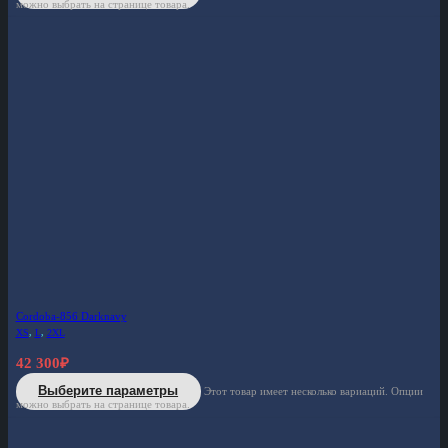
можно выбрать на странице товара.
Cordoba-856 Darknavy
XS
,
L
,
2XL
42 300
₽
Выберите параметры
Этот товар имеет несколько вариаций. Опции
можно выбрать на странице товара.