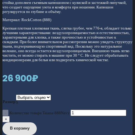
стойка дополнен съемным капюшоном с кулиской и застежкой-липучкой,
что создает ощущение уюта и комфорта при ношении. Капюшон
регулируется по глубине и объёму.
Материал: RockCotton (888)
Крепкая плотная хлопковая ткань, слегка грубее, чем 776-я, обладает только
лучшими характеристиками: воздухопроницаемостью и естественностью,
характерными для хлопка, а также прочностью и устойчивостью к
складкам. При более внимательном рассмотрении можно увидеть структуру
ткани, подчеркивающую спортивный вид. Поскольку это натуральное
волокно, оно всегда остается воздухопроницаемым. Внешнюю ткань легко
чистить, ее можно стирать в машине при 30 ° C. Не следует обрабатывать
кондиционерами для белья или подвергать химической чистке.
26 900
₽
Размер
S
Количество товара Taiana-888Navy
В корзину