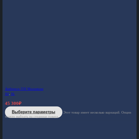
Ambience-550 Moonstone
XS
,
XL
45 300
₽
Выберите параметры
Этот товар имеет несколько вариаций. Опции
можно выбрать на странице товара.