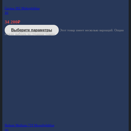
Cucina-382 Midnightblue
XS
34 200
₽
Выберите параметры
Этот товар имеет несколько вариаций. Опции
можно выбрать на странице товара.
Helium Medium-719 Moonlightblue
XS