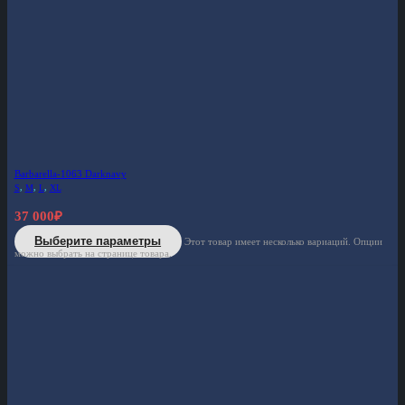
Barbarella-1063 Darknavy
S
,
M
,
L
,
XL
37 000
₽
Выберите параметры
Этот товар имеет несколько вариаций. Опции
можно выбрать на странице товара.