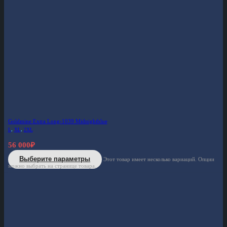
Goldmine Extra Long-1039 Midnightblue
L
,
XL
,
2XL
56 000
₽
Выберите параметры
Этот товар имеет несколько вариаций. Опции
можно выбрать на странице товара.