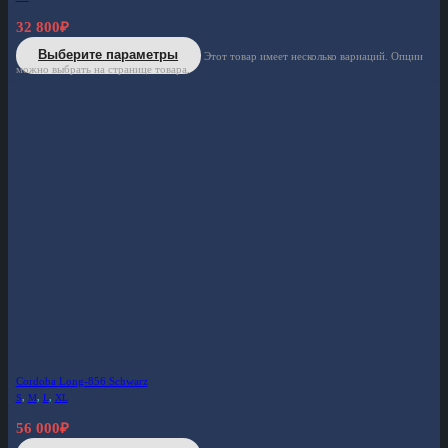
32 800
₽
Выберите параметры
Этот товар имеет несколько вариаций. Опции
можно выбрать на странице товара.
Cordoba Long-856 Schwarz
S
,
M
,
L
,
XL
56 000
₽