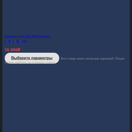
Santorin Long-565 Midnightblue
S
,
M
,
L
,
XL
,
2XL
56 000
₽
Выберите параметры
Этот товар имеет несколько вариаций. Опции
можно выбрать на странице товара.