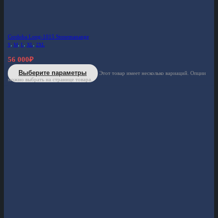
Cordoba Long-1015 Stonemanange
S
,
M
,
L
,
XL
,
2XL
56 000
₽
Выберите параметры
Этот товар имеет несколько вариаций. Опции
можно выбрать на странице товара.