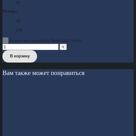
M
Размер
L
XL
2XL
Количество товара Italy Hood-1001 Salbei
В корзину
Вам также может понравиться