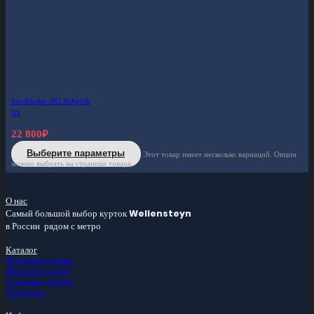
Stockholm-382 Ashpink
XS
22 800
₽
Выберите параметры
Этот товар имеет несколько вариаций. Опции
можно выбрать на странице товара.
О нас
Самый большой
выбор курток
Wellensteyn
в России
рядом с метро
Каталог
Мужские куртки
Женские куртки
Головные уборы
Трикотаж