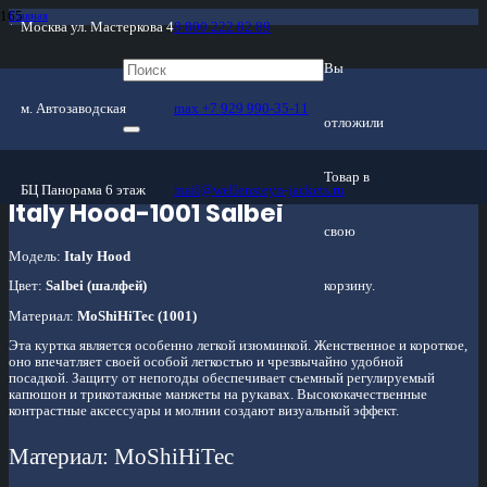
Главная
Москва ул. Мастеркова 4
8 800 222 82 89
/
Магазин
/
Женские куртки
Вы
/
Межсезон
/
м. Автозаводская
max +7 929 990-35-11
Italy Hood-1001 Salbei
отложили
Товар
в
БЦ Панорама 6 этаж
mail@wellensteyn-jackets.ru
Italy Hood-1001 Salbei
свою
Модель:
Italy Hood
корзину.
Цвет:
Salbei (шалфей)
Материал:
MoShiHiTec (1001)
Эта куртка является особенно легкой изюминкой. Женственное и короткое,
оно впечатляет своей особой легкостью и чрезвычайно удобной
посадкой. Защиту от непогоды обеспечивает съемный регулируемый
капюшон и трикотажные манжеты на рукавах. Высококачественные
контрастные аксессуары и молнии создают визуальный эффект.
Материал: MoShiHiTec