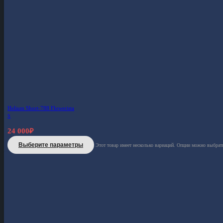
Helium Short-788 Flowerista
S
24 000
₽
Выберите параметры
Этот товар имеет несколько вариаций. Опции можно выбрать