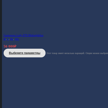
Carmenere Lady-878 Midnightblue
M
,
L
,
XL
,
3XL
56 000
₽
Выберите параметры
Этот товар имеет несколько вариаций. Опции можно выбрать