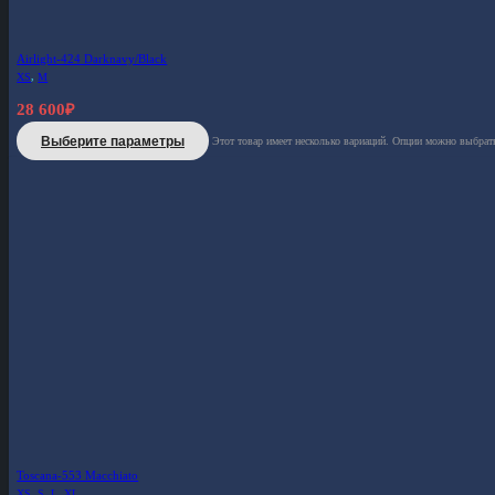
Airlight-424 Darknavy/Black
XS
,
M
28 600
₽
Выберите параметры
Этот товар имеет несколько вариаций. Опции можно выбрать
Toscana-553 Macchiato
XS
,
S
,
L
,
XL