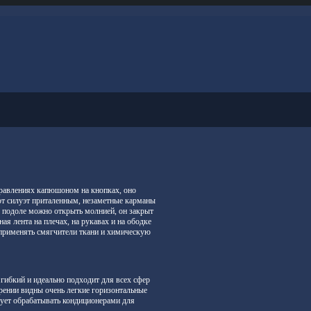
аправлениях капюшоном на кнопках, оно
т силуэт приталенным, незаметные карманы
в подоле можно открыть молнией, он закрыт
ная лента на плечах, на рукавах и на ободке
применять смягчители ткани и химическую
гибкий и идеально подходит для всех сфер
рении видны очень легкие горизонтальные
дует обрабатывать кондиционерами для