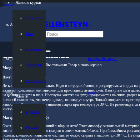
Женские куртки
Главная
/
Магазин
/
Все куртки
Женские куртки
WELLENSTEYN
/
м. Автозаводская
11
Демисезон
/
Зима
Carmel-716 Eisblau
Межсезон
Carmel-716 Eisblau
БЦ Панорама 6
mail@wellensteyn-
Демисезон
Вы отложили
Товар
в свою корзину.
Модель Carmel
Цвет:
Eisblau (голубой лед)
Хлопок Лето
Легкое летнее Wellensteyn пальто. Водо и ветроустойчивое, с регулируемым в двух н
является идеальным компаньоном для прохладных летних дней. Изогнутые швы делаю
этаж
jackets.ru
на молниях вшиты в швы. Изогнутая кокетка на груди продолжается на спине, разрез 
Жилеты
внешней тканью так, что ветер и дождь не попадут внутрь. Тонкий контраст создает чер
капюшона. Рекомендуется машинная стирка при температуре 30°С. Не рекомендуется 
чистку.
Мужские
Материал: RoPoHiTec (716)
Очень легкий и поэтому лучший выбор на лето! Этот многофункциональный материал 
Женские
жизни. Поверхность приятно гладкая и имеет матовый блеск. При ближайшем рассмот
полосы. Внешнюю ткань легко чистить, ее можно стирать в машине при 30 ° C. Не сле