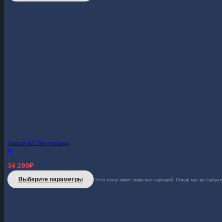
Victoria-867 Navymelange
XS
34 200
₽
Выберите параметры
Этот товар имеет несколько вариаций. Опции можно выбрать