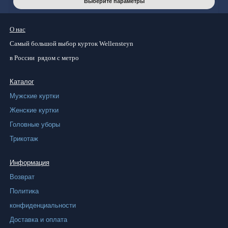
Выберите параметры
това
имее
О нас
неск
Самый большой
выбор курток
Wellensteyn
вари
в России
рядом с метро
Опци
Каталог
можн
Мужские куртки
выбр
Женские куртки
на
Головные уборы
стра
Трикотаж
товар
Информация
Возврат
Политика
конфиденциальности
Доставка и оплата