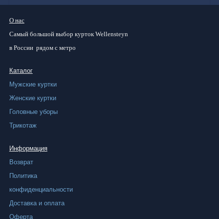
товар
имеет
О нас
несколько
Самый большой
выбор курток
Wellensteyn
вариаций.
в России
рядом с метро
Опции
можно
Каталог
выбрать
Мужские куртки
на
Женские куртки
странице
Головные уборы
товара.
Трикотаж
Информация
Возврат
Политика
конфиденциальности
Доставка и оплата
Оферта