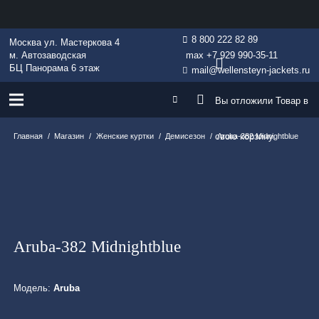
8 800 222 82 89
Москва ул. Мастеркова 4
м. Автозаводская
max +7 929 990-35-11
БЦ Панорама 6 этаж
mail@wellensteyn-jackets.ru
Вы отложили
Товар
в
свою корзину.
Главная
/
Магазин
/
Женские куртки
/
Демисезон
/
Aruba-382 Midnightblue
Aruba-382 Midnightblue
Модель:
Aruba