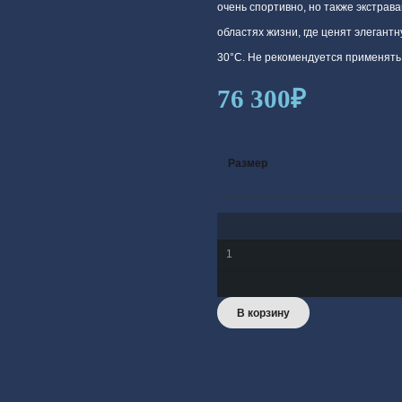
очень спортивно, но также экстрав
областях жизни, где ценят элегант
30°С. Не рекомендуется применять 
76 300
₽
Размер
Количество
товара
Siberia-
В корзину
66
Goldenbrown