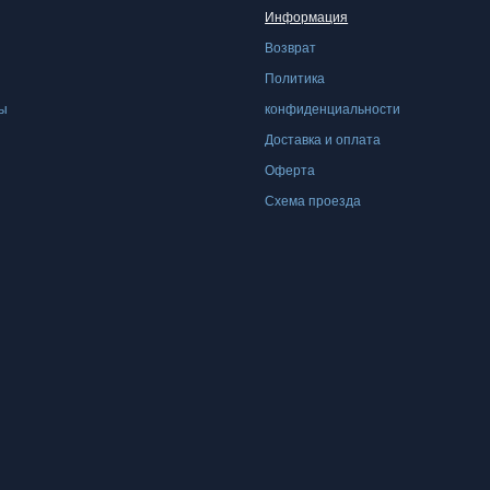
имеет
имеет
Информация
несколько
несколько
и
Возврат
вариаций.
вариаций.
и
Политика
Опции
Опции
ры
конфиденциальности
можно
можно
Доставка и оплата
выбрать
выбрать
Оферта
на
на
Схема проезда
странице
странице
товара.
товара.