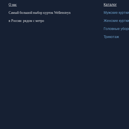
имеет
О нас
Каталог
несколько
Самый большой
выбор курток
Wellensteyn
Мужские куртк
вариаций.
в России
рядом с метро
Женские куртк
Опции
Головные убо
можно
Трикотаж
выбрать
на
странице
товара.