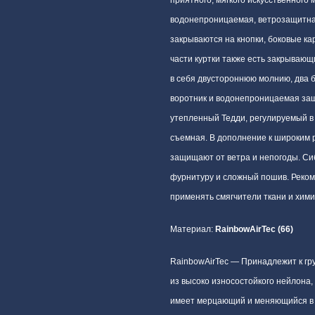
водонепроницаемая, ветрозащитна
закрываются на кнопки, боковые ка
части куртки также есть закрываю
в себя двустороннюю молнию, два 
воротник и водонепроницаемая защ
утепленный Тедди, регулируемый в
съемная. В дополнение к широким
защищают от ветра и непогоды. Си
фурнитуру и сложный пошив. Реком
применять смягчители ткани и хими
Материал:
RainbowAirTec (66)
RainbowAirTec — Принадлежит к гр
из высоко износостойкого нейлона,
имеет мерцающий и меняющийся в за