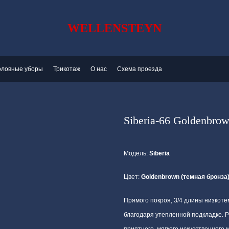
WELLENSTEYN
оловные уборы
Трикотаж
О нас
Схема проезда
Siberia-66 Goldenbro
Модель:
Siberia
Цвет:
Goldenbrown (темная бронза
Прямого покроя, 3/4 длины низкоте
благодаря утепленной подкладке. Р
приятного, мягкого искусственного 