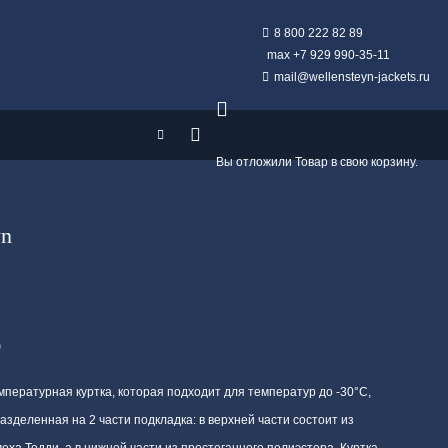
8 800 222 82 89
max +7 929 990-35-11
mail@wellensteyn-jackets.ru
Вы отложили
Товар
в свою корзину.
wn
)
мпературная куртка, которая подходит для температур до -30°С,
азделенная на 2 части подкладка: в верхней части состоит из
меха Тедди, а в нижней части из простеганного полиэстера. Куртка