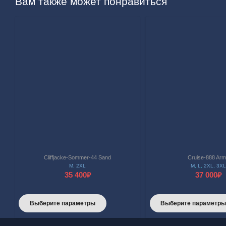
Вам также может понравиться
Cliffjacke-Sommer-44 Sand
Cruise-888 Ar
M
,
2XL
M
,
L
,
2XL
,
3XL
35 400
₽
37 000
₽
Этот
Выберите параметры
Выберите параметр
товар