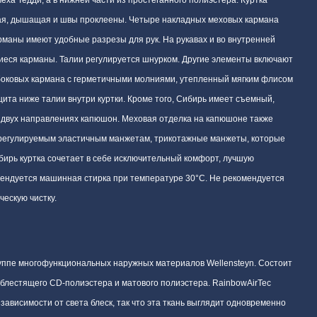
я, дышащая и швы проклеены. Четыре накладных меховых кармана
рманы имеют удобные разрезы для рук. На рукавах и во внутренней
щиеся карманы. Талии регулируется шнурком. Другие элементы включают
боковых кармана с герметичными молниями, утепленный мягким флисом
ита ниже талии внутри куртки. Кроме того, Сибирь имеет съемный,
 двух направлениях капюшон. Меховая отделка на капюшоне также
 регулируемым эластичным манжетам, трикотажные манжеты, которые
бирь куртка сочетает в себе исключительный комфорт, лучшую
ендуется машинная стирка при температуре 30°С. Не рекомендуется
ческую чистку.
уппе многофункциональных наружных материалов Wellensteyn. Состоит
 блестящего CD-полиэстера и матового полиэстера. RainbowAirTec
висимости от света блеск, так что эта ткань выглядит одновременно