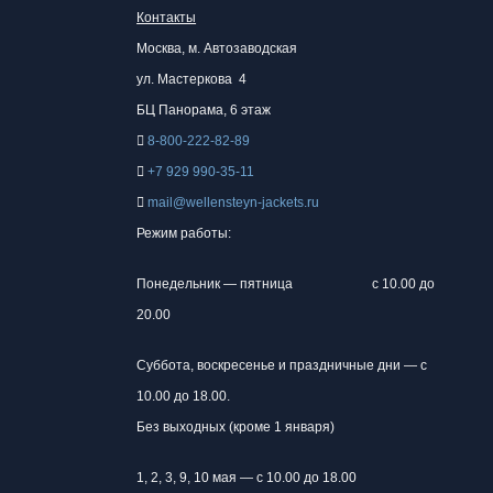
имеет
имеет
Контакты
несколько
несколько
Москва, м.
Автозаводская
вариаций.
вариаций.
ул. Мастеркова 4
Опции
Опции
БЦ Панорама, 6 этаж
можно
можно
8-800-222-82-89
выбрать
выбрать
+7 929 990-35-11
на
на
mail@wellensteyn-jackets.ru
странице
странице
Режим работы:
товара.
товара.
Понедельник — пятница
с 10.00 до
20.00
Суббота, воскресенье и праздничные дни — с
10.00 до 18.00.
Без выходных (кроме 1 января)
1, 2, 3, 9, 10 мая — с 10.00 до 18.00