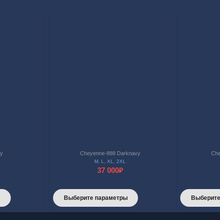
my
Cheyenne-888 Darknavy
Che
M
,
L
,
XL
,
2XL
37 000
₽
Этот
Этот
ы
Выберите параметры
Выберите
товар
товар