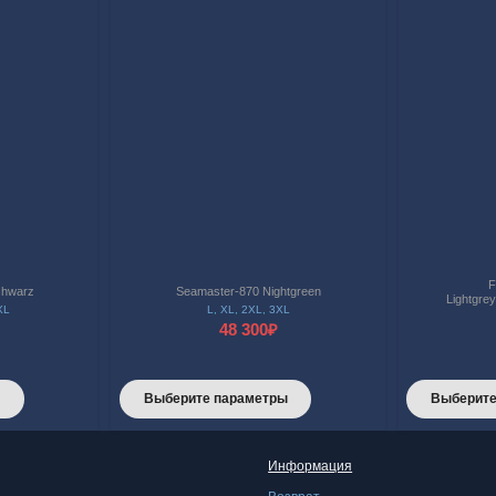
F
chwarz
Seamaster-870 Nightgreen
Lightgrey
XL
L
,
XL
,
2XL
,
3XL
48 300
₽
Этот
Этот
ы
Выберите параметры
Выберите
товар
товар
имеет
имеет
Информация
несколько
несколько