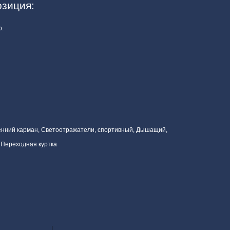
зиция:
р.
енний карман, Светоотражатели, спортивный, Дышащий,
 Переходная куртка
L