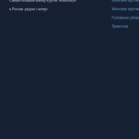
Самый большой
выбор курток
Wellensteyn
Мужские куртк
вариаций.
в России
рядом с метро
Женские куртк
Опции
Головные убо
можно
Трикотаж
выбрать
на
странице
товара.