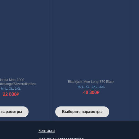
lorida Men-1000
Blackjack Men Long-870 Black
melange/Silverreflective
M
,
L
,
XL
,
2XL
,
3XL
M
,
L
,
XL
,
2XL
48 300
₽
22 800
₽
Этот
Этот
 параметры
Выберите параметры
товар
товар
имеет
имеет
Контакты
несколько
несколько