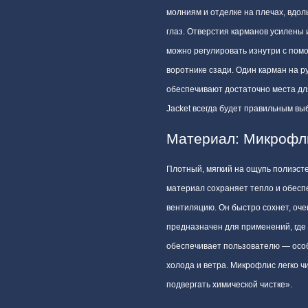
молниям и отделке на плечах, вдоль
глаз. Отверстия карманов усилены
можно регулировать изнутри с пом
воротнике сзади. Один карман на р
обеспечивают достаточно места дл
Jacket всегда будет правильным вы
Материал: Микрофл
Плотный, мягкий на ощупь полиэст
материал сохраняет тепло и обесп
вентиляцию. Он быстро сохнет, очен
предназначен для применений, где
обеспечивает пользователю — особ
холода и ветра. Микрофлис легко ч
подвергать химической чистке».