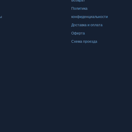
и
Возврат
вариаций.
вариаций.
и
Политика
Опции
Опции
ры
конфиденциальности
можно
можно
Доставка и оплата
выбрать
выбрать
Оферта
на
на
Схема проезда
странице
странице
товара.
товара.