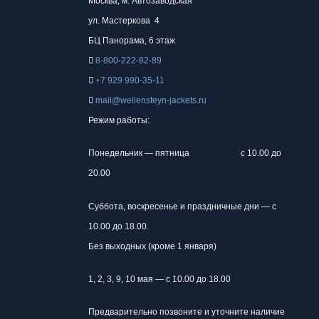
Москва, м.
Автозаводская
вариаций.
вариаций.
ул. Мастеркова 4
Опции
Опции
БЦ Панорама, 6 этаж
можно
можно
8-800-222-82-89
выбрать
выбрать
+7 929 990-35-11
на
на
mail@wellensteyn-jackets.ru
странице
странице
Режим работы:
товара.
товара.
Понедельник — пятница
с 10.00 до
20.00
Суббота, воскресенье и праздничные дни — с
10.00 до 18.00.
Без выходных (кроме 1 января)
1, 2, 3, 9, 10 мая — с 10.00 до 18.00
Предварительно позвоните и уточните наличие