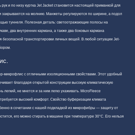
 рук и по низу куртка Jet Jacket становится настоящей приманкой для
 и закрываются на молнию. Манжеты регулируются по ширине, а подол
ощью туннеля. Полезная деталь: светоотражающие полосы на
укаве, два внутренних кармана, а также два боковых кармана
я безопасной транспортировки личных вещей. В любой ситуации Jet-
бором.
ис.
ер-микрофлис с отличными изоляционными свойствами. Этот удобный
ечивает благодаря открытой конструкции высокую климатическую
ь легкий, не мнется и за ним легко ухаживать. MicroFleece
 требуется высокий комфорт. Свойство буферизации климата
енно в сочетании с нашей подкладкой из микрофибры — защиту от
истится, его можно стирать в машине при температуре 30°C. Его нельзя