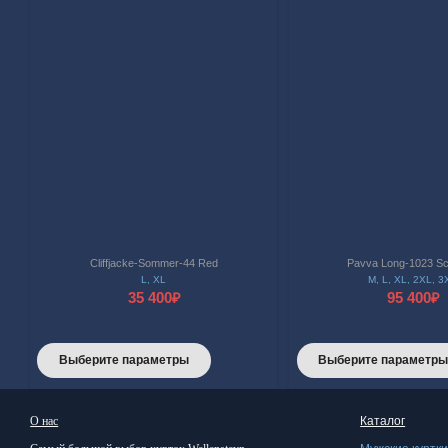
Cliffjacke-Sommer-44 Red
Pavva Long-1023 S
L
,
XL
M
,
L
,
XL
,
2XL
,
3
35 400
₽
95 400
₽
Этот
Выберите параметры
Выберите параметр
товар
имеет
О нас
Каталог
несколько