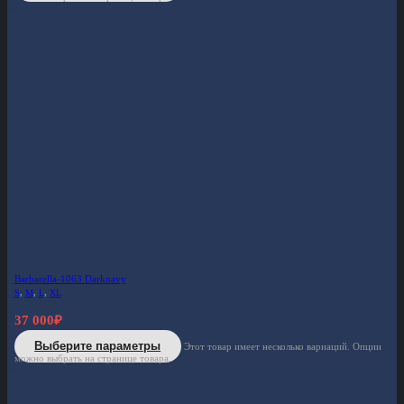
Barbarella-1063 Darknavy
S
,
M
,
L
,
XL
37 000
₽
Выберите параметры
Этот товар имеет несколько вариаций. Опции
можно выбрать на странице товара.