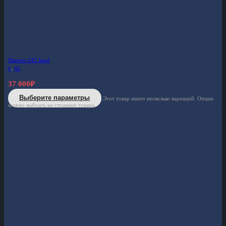
Illusion-242 Sand
S
,
XL
37 000
₽
Выберите параметры
Этот товар имеет несколько вариаций. Опции
можно выбрать на странице товара.