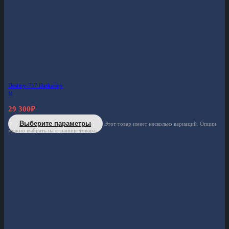
Destiny-757 Darkarmy
M
29 300
₽
Выберите параметры
Этот товар имеет несколько вариаций. Опции
можно выбрать на странице товара.