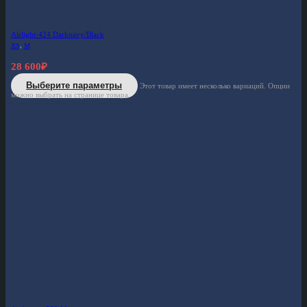
Airlight-424 Darknavy/Black
XS
,
M
28 600
₽
Выберите параметры
Этот товар имеет несколько вариаций. Опции
можно выбрать на странице товара.