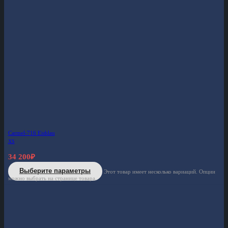
Carmel-716 Eisblau
XS
34 200
₽
Выберите параметры
Этот товар имеет несколько вариаций. Опции
можно выбрать на странице товара.