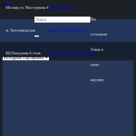
Главная
Москва ул. Мастеркова 4
8 800 222 82 89
/
Магазин
/
Женские куртки
Вы
/
Демисезон
м. Автозаводская
max +7 929 990-35-11
отложили
Демисезон
Товар
в
БЦ Панорама 6 этаж
mail@wellensteyn-jackets.ru
свою
корзину.