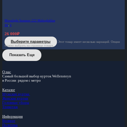
Moonlight Summer-222 Midnightblue
XS
,
S
26 000
₽
Выберите параметры
Этот товар имеет несколько вариаций. Опции
можно выбрать на странице товара.
Показать Еще
О нас
Самый большой
выбор курток
Wellensteyn
в России
рядом с метро
Каталог
Мужские куртки
Женские куртки
Головные уборы
Трикотаж
Информация
Возврат
Политика