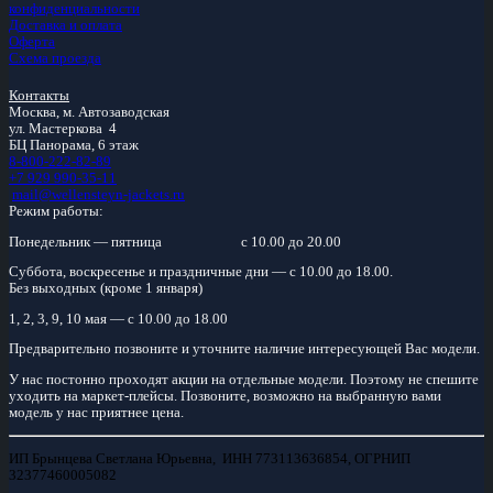
конфиденциальности
Доставка и оплата
Оферта
Схема проезда
Контакты
Москва, м.
Автозаводская
ул. Мастеркова 4
БЦ Панорама, 6 этаж
8-800-222-82-89
+7 929 990-35-11
mail@wellensteyn-jackets.ru
Режим работы:
Понедельник — пятница
с 10.00 до 20.00
Суббота, воскресенье и праздничные дни — с 10.00 до 18.00.
Без выходных (кроме 1 января)
1, 2, 3, 9, 10 мая — с 10.00 до 18.00
Предварительно позвоните и уточните наличие интересующей Вас модели.
У нас постонно проходят акции на отдельные модели. Поэтому не спешите
уходить на маркет-плейсы. Позвоните, возможно на выбранную вами
модель у нас приятнее цена.
ИП Брынцева Светлана Юрьевна, ИНН 773113636854, ОГРНИП
32377460005082