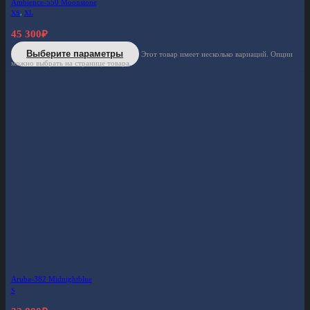
Ambience-550 Moonstone
XS
,
XL
45 300
₽
Выберите параметры
Этот товар имеет несколько вариаций. Опции
можно выбрать на странице товара.
Aruba-382 Midnightblue
S